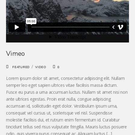
Vimeo
/
FEATURED
VIDEO
0
Lorem ipsum dolor sit amet, consectetur adipiscing elit. Nullam
semper leo eget sapien ultrices vitae facilisis massa dictum.
Fusce eu purus a urna accumsan luctus. Nullam sit amet nisi non
ante ultrices egestas. Proin erat nulla, congue adipiscing
accumsan id, sollicitudin eget dolor. Vestibulum ipsum urna,
consequat vel cursus ut, scelerisque vel nisl. Suspendisse
molestie facilisis dui, et rutrum enim fermentum id. Curabitur
tincidunt tellus sed risus vulputate fringilla. Mauris luctus posuere
odio, quis viverra purus consequat ac. Aliquam luctus […]