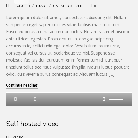
/
/
FEATURED
IMAGE
UNCATEGORIZED
0
Lorem ipsum dolor sit amet, consectetur adipiscing elit. Nullam
semper leo eget sapien ultrices vitae facilisis massa dictum.
Fusce eu purus a urna accumsan luctus. Nullam sit amet nisi non
ante ultrices egestas. Proin erat nulla, congue adipiscing
accumsan id, sollicitudin eget dolor. Vestibulum ipsum urna,
consequat vel cursus ut, scelerisque vel nisl. Suspendisse
molestie facilisis dui, et rutrum enim fermentum id. Curabitur
tincidunt tellus sed risus vulputate fringilla. Mauris luctus posuere
odio, quis viverra purus consequat ac. Aliquam luctus […]
Continue reading
Self hosted video
VIDEO