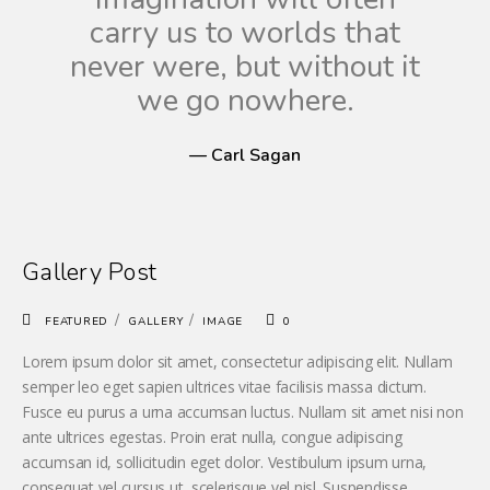
carry us to worlds that
never were, but without it
we go nowhere.
— Carl Sagan
Gallery Post
/
/
FEATURED
GALLERY
IMAGE
0
Lorem ipsum dolor sit amet, consectetur adipiscing elit. Nullam
semper leo eget sapien ultrices vitae facilisis massa dictum.
Fusce eu purus a urna accumsan luctus. Nullam sit amet nisi non
ante ultrices egestas. Proin erat nulla, congue adipiscing
accumsan id, sollicitudin eget dolor. Vestibulum ipsum urna,
consequat vel cursus ut, scelerisque vel nisl. Suspendisse