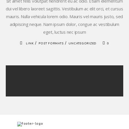
sit amet felis volutpat hendrerit eu ac odio. Etiam elementum
dui vel libero laoreet sagittis. Vestibulum ac elit orci, et cursus
mauris. Nulla vehicula lorem odio. Mauris vel mauris justo, sed
adipiscing neque. Nam ipsum dolor, congue ac vestibulum
eget, luctus nec ipsum
/
/
LINK
POST FORMATS
UNCATEGORIZED
0