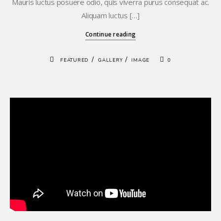
Mauris luctus posuere odio, quis viverra purus consequat ac.
Aliquam luctus […]
Continue reading
/
/
FEATURED
GALLERY
IMAGE
0